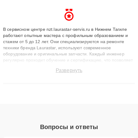
В сервисном центре nzt.laurastar-servis.ru в Нижнем Тагиле
работают опытные мастера с профильным образованием и
стажем от 5 до 12 лет. Они специализируются на ремонте
техники бренда Laurastar, используют современное
оборудование и оригинальные запчасти. Каждый инженер
регулярно проходит обучение и сертификацию, что позволяет
быстро и точноdiagnostikировать поломки и восстанавливать
Развернуть
технику с сохранением гарантии до 3 лет. Наши мастера
решают сложные случаи: от замены матриц и материнских
плат до ремонта после залития и восстановления данных.
Благодаря высокой квалификации и ответственному подходу
клиенты получают быстрый, качественный ремонт и понятные
объяснения по результатам диагностики.
Вопросы и ответы