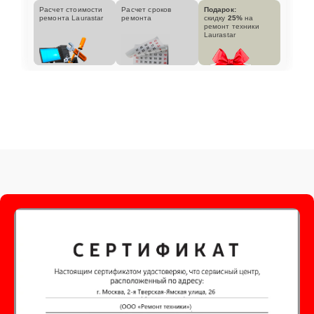
Расчет стоимости
Расчет сроков
Подарок:
ремонта Laurastar
ремонта
скидку
25%
на
ремонт техники
Laurastar