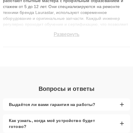
работают опытные мастера с профильным образованием и
стажем от 5 до 12 лет. Они специализируются на ремонте
техники бренда Laurastar, используют современное
оборудование и оригинальные запчасти. Каждый инженер
регулярно проходит обучение и сертификацию, что позволяет
быстро и точноdiagnostikировать поломки и восстанавливать
Развернуть
технику с сохранением гарантии до 3 лет. Наши мастера
решают сложные случаи: от замены матриц и материнских
плат до ремонта после залития и восстановления данных.
Благодаря высокой квалификации и ответственному подходу
клиенты получают быстрый, качественный ремонт и понятные
объяснения по результатам диагностики.
Вопросы и ответы
+
Выдаётся ли вами гарантия на работы?
Как узнать, когда моё устройство будет
+
готово?