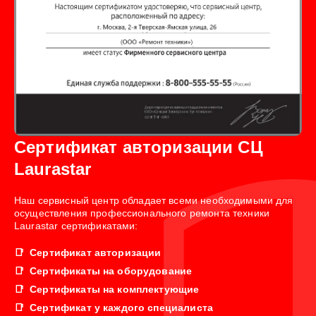
Сертификат авторизации СЦ
Laurastar
Наш сервисный центр обладает всеми необходимыми для
осуществления профессионального ремонта техники
Laurastar сертификатами:
Сертификат авторизации
Сертификаты на оборудование
Сертификаты на комплектующие
Сертификат у каждого специалиста