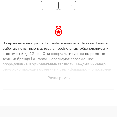
В сервисном центре nzt.laurastar-servis.ru в Нижнем Тагиле
работают опытные мастера с профильным образованием и
стажем от 5 до 12 лет. Они специализируются на ремонте
техники бренда Laurastar, используют современное
оборудование и оригинальные запчасти. Каждый инженер
регулярно проходит обучение и сертификацию, что позволяет
быстро и точноdiagnostikировать поломки и восстанавливать
Развернуть
технику с сохранением гарантии до 3 лет. Наши мастера
решают сложные случаи: от замены матриц и материнских
плат до ремонта после залития и восстановления данных.
Благодаря высокой квалификации и ответственному подходу
клиенты получают быстрый, качественный ремонт и понятные
объяснения по результатам диагностики.