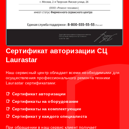
Сертификат авторизации СЦ
Laurastar
Наш сервисный центр обладает всеми необходимыми для
осуществления профессионального ремонта техники
Laurastar сертификатами:
Сертификат авторизации
Сертификаты на оборудование
Сертификаты на комплектующие
Сертификат у каждого специалиста
При обращении в наш сервис клиент получает