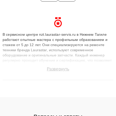
В сервисном центре nzt.laurastar-servis.ru в Нижнем Тагиле
работают опытные мастера с профильным образованием и
стажем от 5 до 12 лет. Они специализируются на ремонте
техники бренда Laurastar, используют современное
оборудование и оригинальные запчасти. Каждый инженер
регулярно проходит обучение и сертификацию, что позволяет
быстро и точноdiagnostikировать поломки и восстанавливать
Развернуть
технику с сохранением гарантии до 3 лет. Наши мастера
решают сложные случаи: от замены матриц и материнских
плат до ремонта после залития и восстановления данных.
Благодаря высокой квалификации и ответственному подходу
клиенты получают быстрый, качественный ремонт и понятные
объяснения по результатам диагностики.