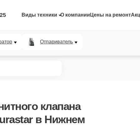
-25
Виды техники
О компании
Цены на ремонт
Ак
ратор
Отпариватель
нитного клапана
urastar в Нижнем