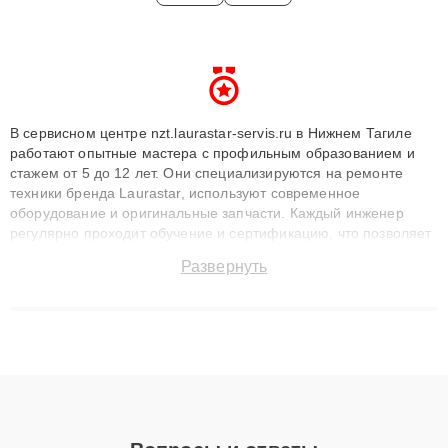
В сервисном центре nzt.laurastar-servis.ru в Нижнем Тагиле
работают опытные мастера с профильным образованием и
стажем от 5 до 12 лет. Они специализируются на ремонте
техники бренда Laurastar, используют современное
оборудование и оригинальные запчасти. Каждый инженер
регулярно проходит обучение и сертификацию, что позволяет
быстро и точноdiagnostikировать поломки и восстанавливать
Развернуть
технику с сохранением гарантии до 3 лет. Наши мастера
решают сложные случаи: от замены матриц и материнских
плат до ремонта после залития и восстановления данных.
Благодаря высокой квалификации и ответственному подходу
клиенты получают быстрый, качественный ремонт и понятные
объяснения по результатам диагностики.