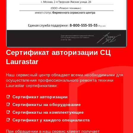
Сертификат авторизации СЦ
Laurastar
Наш сервисный центр обладает всеми необходимыми для
осуществления профессионального ремонта техники
Laurastar сертификатами:
Сертификат авторизации
Сертификаты на оборудование
Сертификаты на комплектующие
Сертификат у каждого специалиста
При обращении в наш сервис клиент получает