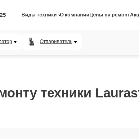
-25
Виды техники
О компании
Цены на ремонт
Ак
ратор
Отпариватель
монту техники Lauras