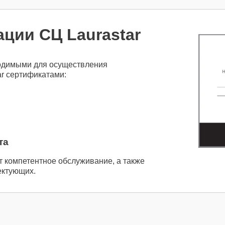
ции СЦ Laurastar
одимыми для осуществления
ar сертификатами:
та
т компетентное обслуживание, а также
ектующих.