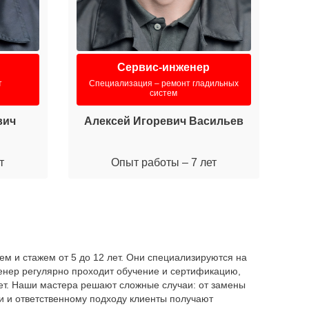
Сервис-инженер
т
Специализация – ремонт гладильных
систем
вич
Алексей Игоревич Васильев
М
т
Опыт работы – 7 лет
ем и стажем от 5 до 12 лет. Они специализируются на
енер регулярно проходит обучение и сертификацию,
 лет. Наши мастера решают сложные случаи: от замены
и и ответственному подходу клиенты получают