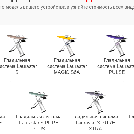
е модель вашего устройства и узнайте стоимость всех вид
Гладильная
Гладильная
Гладильная
истема Laurastar
система Laurastar
система Laurast
S
MAGIC S6A
PULSE
ма
Гладильная система
Гладильная система
Гл
E
Laurastar S PURE
Laurastar S PURE
PLUS
XTRA