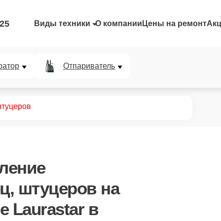
-25
Виды техники
О компании
Цены на ремонт
Ак
ратор
Отпариватель
штуцеров
вление
ец, штуцеров
на
 Laurastar в