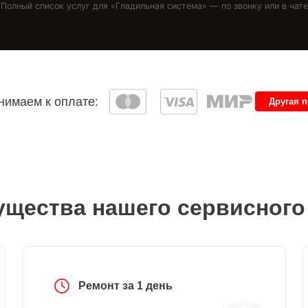
Полный список услуг для «
Гладильная система
» — по звонку или в чате
имаем к оплате:
Другая 
щества нашего сервисного
Ремонт за 1 день