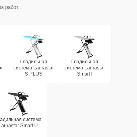
ов работ
Гладильная
Гладильная
ar
система Laurastar
система Laurastar
S PLUS
Smart I
адильная система
Laurastar Smart U