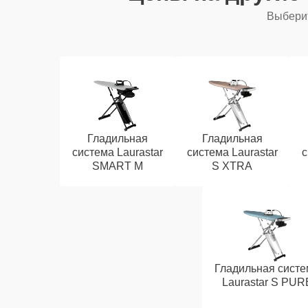
Выберит
Гладильная
Гладильная
система Laurastar
система Laurastar
с
SMART M
S XTRA
Гладильная систе
Laurastar S PUR