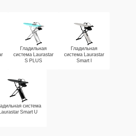
Гладильная
Гладильная
ar
система Laurastar
система Laurastar
S PLUS
Smart I
адильная система
Laurastar Smart U