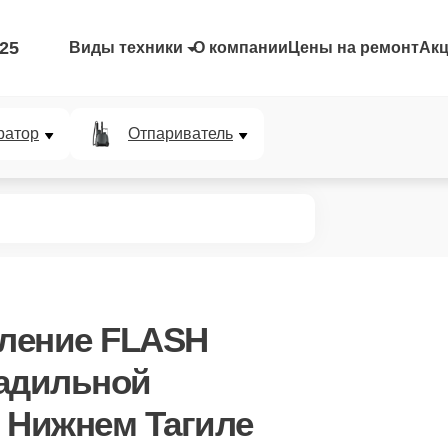
-25
Виды техники
О компании
Цены на ремонт
Ак
ратор
Отпариватель
вление FLASH
ладильной
в Нижнем Тагиле