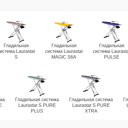
Гладильная
Гладильная
Гладильная
истема Laurastar
система Laurastar
система Laurast
S
MAGIC S6A
PULSE
ма
Гладильная система
Гладильная система
Гл
E
Laurastar S PURE
Laurastar S PURE
PLUS
XTRA