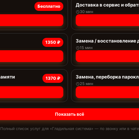
Доставка в сервис и обрат
Бесплатно
30 мин
Замена / восстановление 
1350 ₽
15 мин
памяти
Замена, переборка парок
1370 ₽
25 мин
Показать всё
Полный список услуг для «
Гладильная система
» — по звонку или в чате