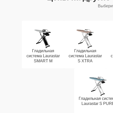
Выберит
Гладильная
Гладильная
система Laurastar
система Laurastar
с
SMART M
S XTRA
Гладильная систе
Laurastar S PUR