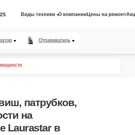
-25
Виды техники
О компании
Цены на ремонт
Ак
ратор
Отпариватель
 мощности
виш, патрубков,
ости
на
 Laurastar в