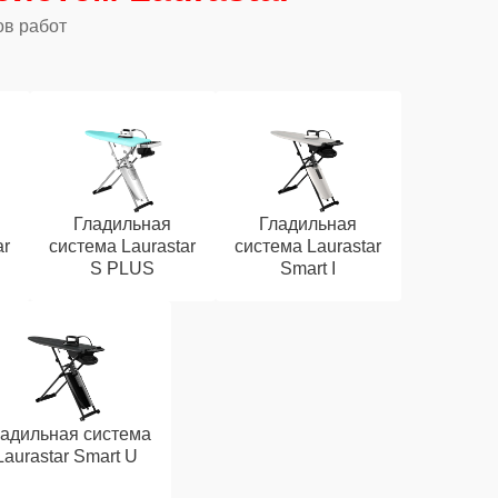
ов работ
Гладильная
Гладильная
ar
система Laurastar
система Laurastar
S PLUS
Smart I
адильная система
Laurastar Smart U