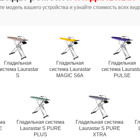
е модель вашего устройства и узнайте стоимость всех вид
Гладильная
Гладильная
Гладильная
истема Laurastar
система Laurastar
система Laurast
S
MAGIC S6A
PULSE
ма
Гладильная система
Гладильная система
Гл
E
Laurastar S PURE
Laurastar S PURE
PLUS
XTRA