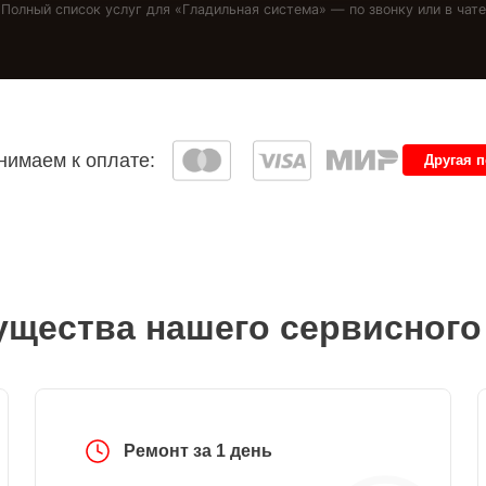
Полный список услуг для «
Гладильная система
» — по звонку или в чате
имаем к оплате:
Другая 
щества нашего сервисного
Ремонт за 1 день